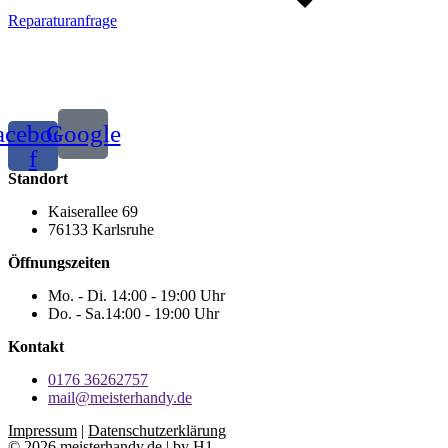
Reparaturanfrage
acebook-
Google
f
Standort
Kaiserallee 69
76133 Karlsruhe
Öffnungszeiten
Mo. - Di. 14:00 - 19:00 Uhr
Do. - Sa.14:00 - 19:00 Uhr
Kontakt
0176 36262757
mail@meisterhandy.de
Impressum
|
Datenschutzerklärung
© 2026 meisterhandy.de |
by H1