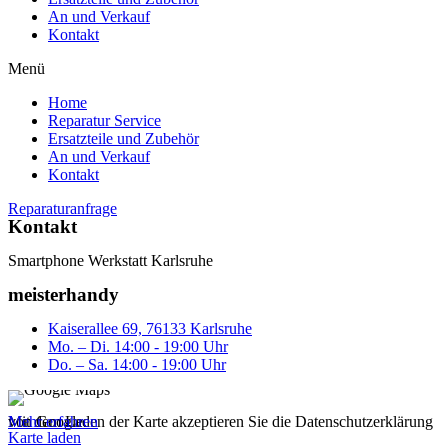
An und Verkauf
Kontakt
Menü
Home
Reparatur Service
Ersatzteile und Zubehör
An und Verkauf
Kontakt
Reparaturanfrage
Kontakt
Smartphone Werkstatt Karlsruhe
meisterhandy
Kaiserallee 69, 76133 Karlsruhe
Mo. – Di. 14:00 - 19:00 Uhr
Do. – Sa. 14:00 - 19:00 Uhr
Mit dem Laden der Karte akzeptieren Sie die Datenschutzerklärung von Google.
Mehr erfahren
Karte laden